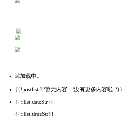
加载中..
{{!postlist ? '暂无内容' : '没有更多内容啦..'}}
{{::list.dateStr}}
{{::list.timeStr}}