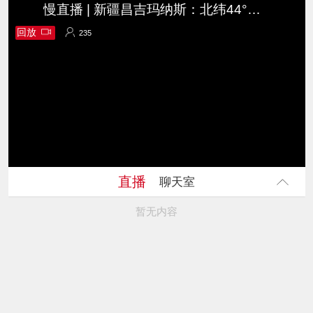
慢直播 | 新疆昌吉玛纳斯：北纬44°的天鹅驿站
回放
235
235
直播
聊天室
暂无内容