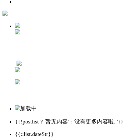
加载中..
{{!postlist ? '暂无内容' : '没有更多内容啦..'}}
{{::list.dateStr}}