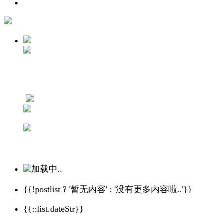
加载中..
{{!postlist ? '暂无内容' : '没有更多内容啦..'}}
{{::list.dateStr}}